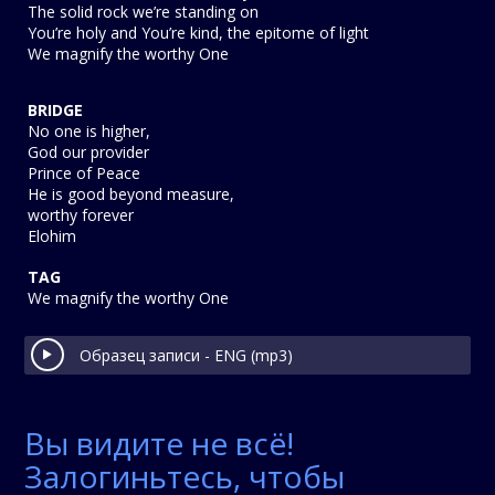
The solid rock we’re standing on
You’re holy and You’re kind, the epitome of light
We magnify the worthy One
BRIDGE
No one is higher,
God our provider
Prince of Peace
He is good beyond measure,
worthy forever
Elohim
TAG
We magnify the worthy One
Образец записи - ENG (mp3)
Вы видите не всё!
Залогиньтесь, чтобы