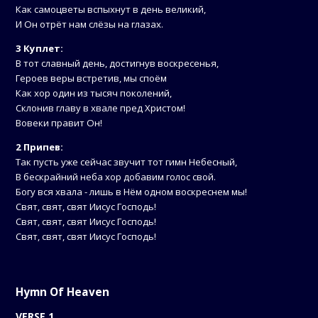
Как самоцветы вспыхнут в день великий,
И Он отрёт нам слёзы на глазах.
3 Куплет:
В тот славный день, достигнув воскресенья,
Героев веры встретив, мы споём
Как хор один из тысяч поколений,
Склонив главу в хвале пред Христом!
Вовеки правит Он!
2 Припев:
Так пусть уже сейчас звучит тот гимн Небесный,
В бескрайний неба хор добавим голос свой.
Богу вся хвала - лишь в Нём одном воскреснем мы!
Свят, свят, свят Иисус Господь!
Свят, свят, свят Иисус Господь!
Свят, свят, свят Иисус Господь!
Hymn Of Heaven
VERSE 1