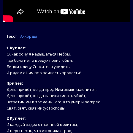
Текст
Аккорды
1 Куплет:
О, как хочу я надышаться Небом,
Где боли нет и воздух полн любви,
Лицом к лицу Спасителя увидеть,
И рядом с Ним всю вечность провести!
Припев:
День придёт, когда пред Ним земля склонится,
День придёт, когда навеки смерть уйдёт,
Встретим мы в тот день Того, Кто умер и воскрес.
Свят, свят, свят Иисус Господь!
2 Куплет:
И каждый вздох отчаянной молитвы,
И веры песнь, что изгоняла страх,