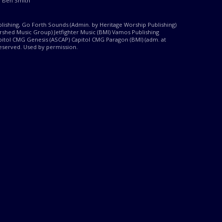
a, Ben Smith
lishing, Go Forth Sounds (Admin. by Heritage Worship Publishing)
shed Music Group) Jetfighter Music (BMI) Vamos Publishing
pitol CMG Genesis (ASCAP) Capitol CMG Paragon (BMI) (adm. at
reserved. Used by permission.