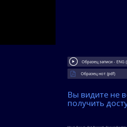
Образец записи - ENG 
Образец нот (pdf)
Вы видите не в
получить досту