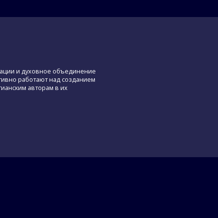
икации и духовное объединение
ктивно работают над созданием
ианским авторам в их