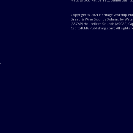
Mack Brock, Pat Barrett, Daniel Basht
Copyright © 2021 Heritage Worship Pub
Bread & Wine Sounds (Admin. by Water
(ASCAP) Housefires Sounds (ASCAP) Ca
CapitolCMGPublishing.com) All rights 
.