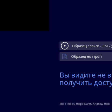
Образец записи - ENG 
Образец нот (pdf)
Вы видите не в
получить досту
Mia Fieldes, Hope Darst, Andrew Holt