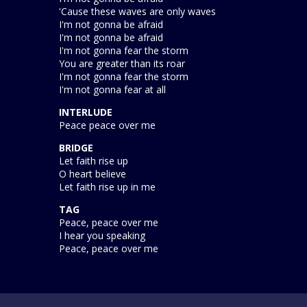
'Cause these waves are only waves
I'm not gonna be afraid
I'm not gonna be afraid
I'm not gonna fear the storm
You are greater than its roar
I'm not gonna fear the storm
I'm not gonna fear at all
INTERLUDE
Peace peace over me
BRIDGE
Let faith rise up
O heart believe
Let faith rise up in me
TAG
Peace, peace over me
I hear you speaking
Peace, peace over me