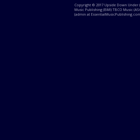
Copyright © 2017 Upside Down Under (B
Music Publishing (BMI) TBCO Music (ASC
(admin at EssentialMusicPublishing.com)