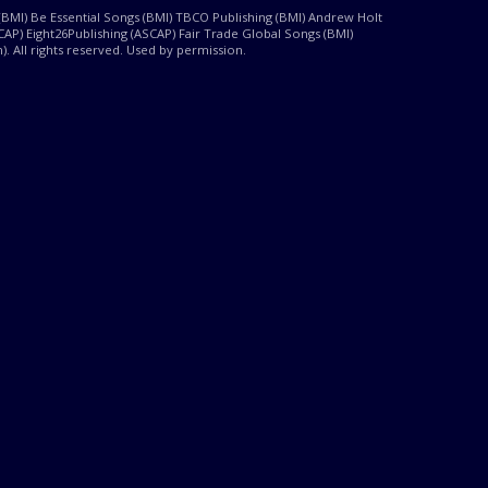
MI) Be Essential Songs (BMI) TBCO Publishing (BMI) Andrew Holt
AP) Eight26Publishing (ASCAP) Fair Trade Global Songs (BMI)
. All rights reserved. Used by permission.