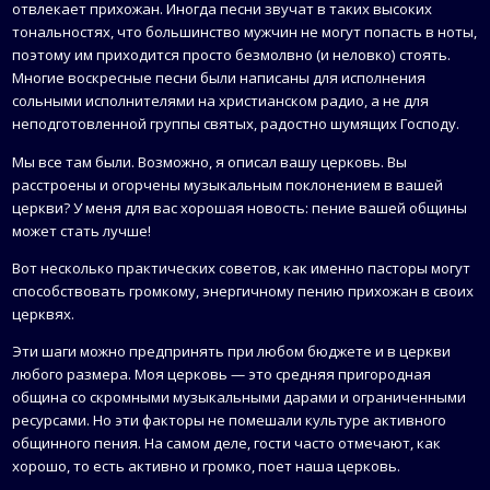
отвлекает прихожан. Иногда песни звучат в таких высоких
тональностях, что большинство мужчин не могут попасть в ноты,
поэтому им приходится просто безмолвно (и неловко) стоять.
Многие воскресные песни были написаны для исполнения
сольными исполнителями на христианском радио, а не для
неподготовленной группы святых, радостно шумящих Господу.
Мы все там были. Возможно, я описал вашу церковь. Вы
расстроены и огорчены музыкальным поклонением в вашей
церкви? У меня для вас хорошая новость: пение вашей общины
может стать лучше!
Вот несколько практических советов, как именно пасторы могут
способствовать громкому, энергичному пению прихожан в своих
церквях.
Эти шаги можно предпринять при любом бюджете и в церкви
любого размера. Моя церковь — это средняя пригородная
община со скромными музыкальными дарами и ограниченными
ресурсами. Но эти факторы не помешали культуре активного
общинного пения. На самом деле, гости часто отмечают, как
хорошо, то есть активно и громко, поет наша церковь.